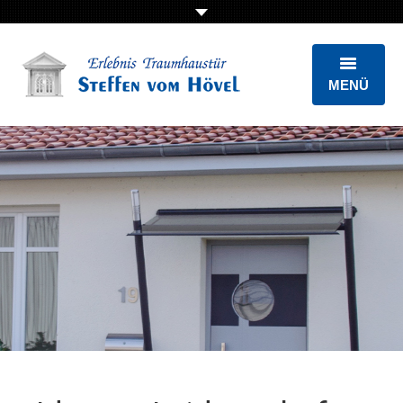
MENÜ
STARTSEITE
ÜBER UNS
AUSSTELLUNG
HAUSTÜREN
RUNDUM-SERVICE
KONTAKT